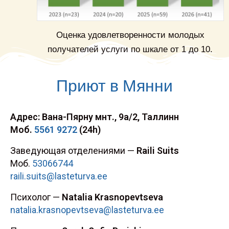
Оценка удовлетворенности молодых
получателей услуги по шкале от 1 до 10.
Приют в Мянни
Адрес: Вана-Пярну мнт., 9а/2, Таллинн
Моб.
5561 9272
(24h)
Заведующая отделениями —
Raili Suits
Моб.
53066744
raili.suits@lasteturva.ee
Психолог —
Natalia Krasnopevtseva
natalia.krasnopevtseva@lasteturva.ee