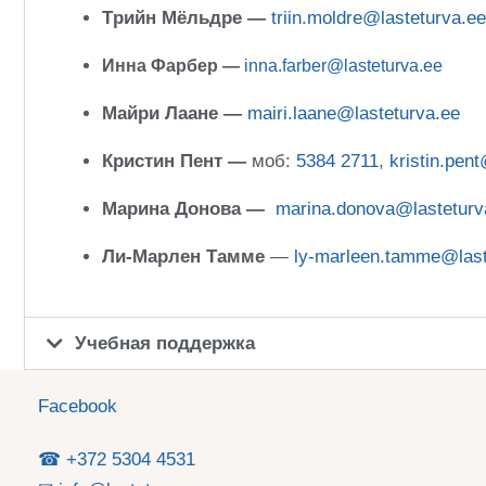
Tрийн Мёльдре —
triin.moldre@lasteturva.ee
Инна Фарбер —
inna.farber@lasteturva.ee
Майри Лаане —
mairi.laane@lasteturva.ee
Кристин Пент —
моб:
5384 2711
,
kristin.pen
Марина Донова —
marina.donova@lasteturv
Ли-Марлен Тамме
—
ly-marleen.tamme@last
Учебная поддержка
Facebook
☎ +372 5304 4531