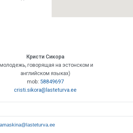
Кристи Сикора
(молодежь, говорящая на эстонском и
английском языках)
mob:
58849697
cristi.sikora@lasteturva.ee
damaskina@lasteturva.ee