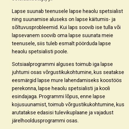
Lapse suunab teenusele lapse heaolu spetsialist
ning suunamise aluseks on lapse käitumis- ja
sõltuvusprobleemid. Kui laps soovib ise tulla või
lapsevanem soovib oma lapse suunata meie
teenusele, siis tuleb esmalt pöörduda lapse
heaolu spetsialisti poole.
Sotsiaalprogrammi alguses toimub iga lapse
juhtumi osas võrgustikukohtumine, kus seatakse
eesmärgid lapse mure lahendamiseks koostöös
perekonna, lapse heaolu spetsialisti ja kooli
esindajaga. Programmi lõpus, enne lapse
kojusuunamist, toimub võrgustikukohtumine, kus
arutatakse edasisi tulevikuplaane ja vajadust
järelhooldusprogrammi osas.