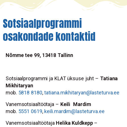
Sotsiaalprogrammi
osakondade kontaktid
Nõmme tee 99, 13418 Tallinn
Sotsiaalprogrammi ja KLAT üksuse juht –
Tatiana
Mikhitaryan
mob.
5818 8180
,
tatiana.mikhitaryan@lasteturva.ee
Vanemsotsiaaltöötaja
–
Keili Mardim
mob.
5551 0619
,
keili.mardim@lasteturva.ee
Vanemsotsiaaltöötaja
Helika Kuldkepp
–