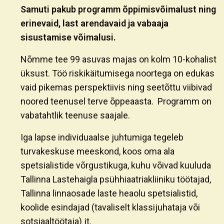
Samuti pakub programm õppimisvõimalust ning
erinevaid, last arendavaid ja vabaaja
sisustamise võimalusi.
Nõmme tee 99 asuvas majas on kolm 10-kohalist
üksust. Töö riskikäitumisega noortega on edukas
vaid pikemas perspektiivis ning seetõttu viibivad
noored teenusel terve õppeaasta. Programm on
vabatahtlik teenuse saajale.
Iga lapse individuaalse juhtumiga tegeleb
turvakeskuse meeskond, koos oma ala
spetsialistide võrgustikuga, kuhu võivad kuuluda
Tallinna Lastehaigla psühhiaatriakliiniku töötajad,
Tallinna linnaosade laste heaolu spetsialistid,
koolide esindajad (tavaliselt klassijuhataja või
sotsiaaltöötaja) jt.