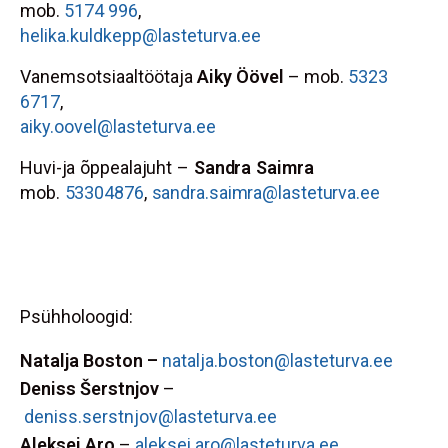
mob.
5174 996
,
helika.kuldkepp@lasteturva.ee
Vanemsotsiaaltöötaja
Aiky Öövel
– mob.
5323
6717
,
aiky.oovel@lasteturva.ee
Huvi-ja õppealajuht
–
Sandra Saimra
mob.
53304876
,
sandra.saimra@lasteturva.ee
Psühholoogid:
Natalja Boston –
natalja.boston@lasteturva.ee
Deniss Šerstnjov
–
deniss.serstnjov@lasteturva.ee
Aleksei Aro
–
aleksei.aro@lasteturva.ee