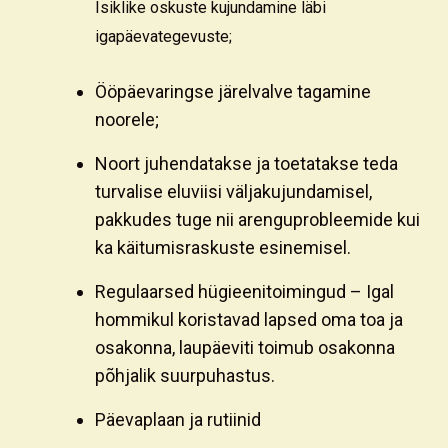
Isiklike oskuste kujundamine läbi
igapäevategevuste;
Ööpäevaringse järelvalve tagamine
noorele;
Noort juhendatakse ja toetatakse teda
turvalise eluviisi väljakujundamisel,
pakkudes tuge nii arenguprobleemide kui
ka käitumisraskuste esinemisel.
Regulaarsed hügieenitoimingud – Igal
hommikul koristavad lapsed oma toa ja
osakonna, laupäeviti toimub osakonna
põhjalik suurpuhastus.
Päevaplaan ja rutiinid