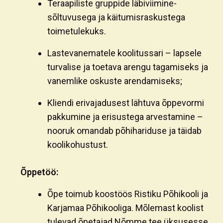
Teraapiliste gruppide läbiviimine-
sõltuvusega ja käitumisraskustega
toimetulekuks.
Lastevanematele koolitussari – lapsele
turvalise ja toetava arengu tagamiseks ja
vanemlike oskuste arendamiseks;
Kliendi erivajadusest lähtuva õppevormi
pakkumine ja erisustega arvestamine –
nooruk omandab põhihariduse ja täidab
koolikohustust.
Õppetöö:
Õpe toimub koostöös Ristiku Põhikooli ja
Karjamaa Põhikooliga. Mõlemast koolist
tulevad õpetajad Nõmme tee üksusesse,