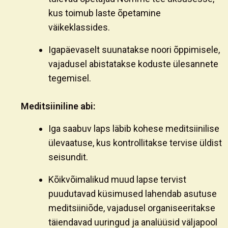
kus toimub laste õpetamine
väikeklassides.
Igapäevaselt suunatakse noori õppimisele,
vajadusel abistatakse koduste ülesannete
tegemisel.
Meditsiiniline abi:
Iga saabuv laps läbib kohese meditsiinilise
ülevaatuse, kus kontrollitakse tervise üldist
seisundit.
Kõikvõimalikud muud lapse tervist
puudutavad küsimused lahendab asutuse
meditsiiniõde, vajadusel organiseeritakse
täiendavad uuringud ja analüüsid väljapool