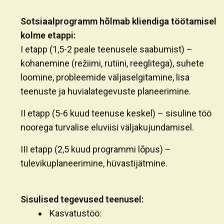
Sotsiaalprogramm hõlmab kliendiga töötamisel
kolme etappi:
I etapp (1,5-2 peale teenusele saabumist)
–
kohanemine (režiimi, rutiini, reeglitega), suhete
loomine, probleemide väljaselgitamine, lisa
teenuste ja huvialategevuste planeerimine.
II etapp (5-6 kuud teenuse keskel)
– sisuline töö
noorega turvalise eluviisi väljakujundamisel.
III etapp (2,5 kuud programmi lõpus)
–
tulevikuplaneerimine, hüvastijätmine.
Sisulised tegevused teenusel
:
Kasvatustöö: