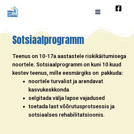
Skip
to
content
Sotsiaalprogramm
Teenus on 10-17a aastastele riskikäitumisega
noortele. Sotsiaalprogramm on kuni 10 kuud
kestev teenus, mille eesmärgiks on pakkuda:
noortele turvalist ja arendavat
kasvukeskkonda
selgitada välja lapse vajadused
toetada last võõrutusprotsessis ja
sotsiaalses rehabilitatsioonis.